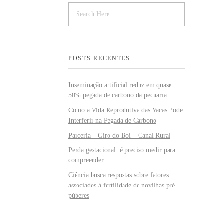
POSTS RECENTES
Inseminação artificial reduz em quase
50% pegada de carbono da pecuária
Como a Vida Reprodutiva das Vacas Pode
Interferir na Pegada de Carbono
Parceria – Giro do Boi – Canal Rural
Perda gestacional: é preciso medir para
compreender
Ciência busca respostas sobre fatores
associados à fertilidade de novilhas pré-
púberes