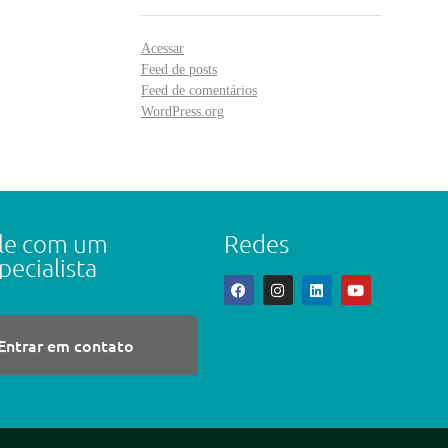
Acessar
Feed de posts
Feed de comentários
WordPress.org
le com um
Redes
pecialista
Entrar em contato