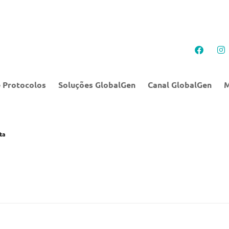
 Protocolos
Soluções GlobalGen
Canal GlobalGen
M
ta