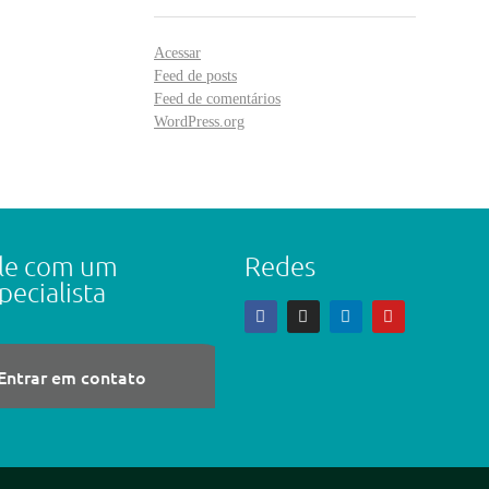
Acessar
Feed de posts
Feed de comentários
WordPress.org
le com um
Redes
pecialista
Entrar em contato