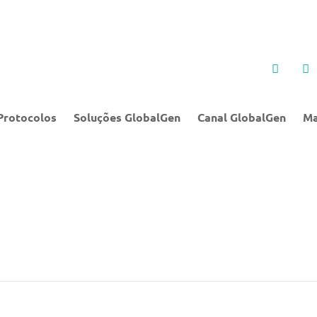
Protocolos
Soluções GlobalGen
Canal GlobalGen
Ma