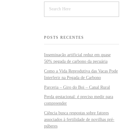
POSTS RECENTES
Inseminação artificial reduz em quase
50% pegada de carbono da pecuária
Como a Vida Reprodutiva das Vacas Pode
Interferir na Pegada de Carbono
Parceria – Giro do Boi – Canal Rural
Perda gestacional: é preciso medir para
compreender
Ciência busca respostas sobre fatores
associados à fertilidade de novilhas pré-
púberes