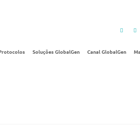
Protocolos
Soluções GlobalGen
Canal GlobalGen
Ma