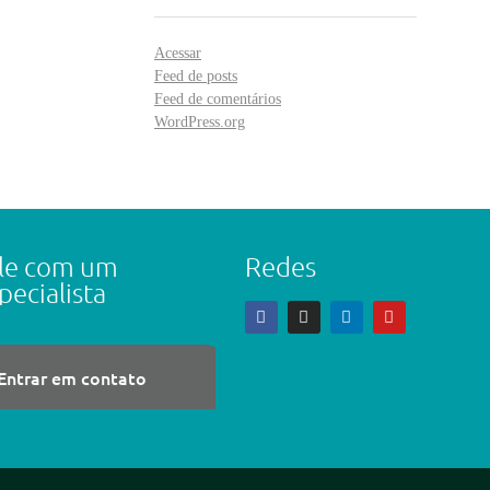
Acessar
Feed de posts
Feed de comentários
WordPress.org
le com um
Redes
pecialista
Entrar em contato