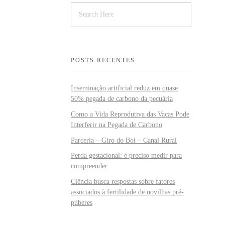
POSTS RECENTES
Inseminação artificial reduz em quase
50% pegada de carbono da pecuária
Como a Vida Reprodutiva das Vacas Pode
Interferir na Pegada de Carbono
Parceria – Giro do Boi – Canal Rural
Perda gestacional: é preciso medir para
compreender
Ciência busca respostas sobre fatores
associados à fertilidade de novilhas pré-
púberes