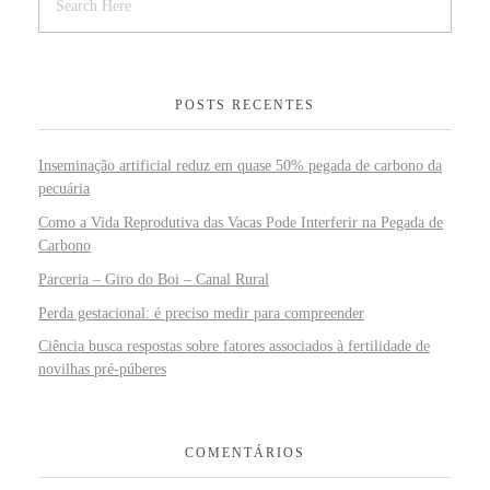
POSTS RECENTES
Inseminação artificial reduz em quase 50% pegada de carbono da
pecuária
Como a Vida Reprodutiva das Vacas Pode Interferir na Pegada de
Carbono
Parceria – Giro do Boi – Canal Rural
Perda gestacional: é preciso medir para compreender
Ciência busca respostas sobre fatores associados à fertilidade de
novilhas pré-púberes
COMENTÁRIOS