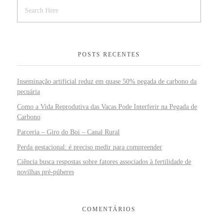
POSTS RECENTES
Inseminação artificial reduz em quase 50% pegada de carbono da
pecuária
Como a Vida Reprodutiva das Vacas Pode Interferir na Pegada de
Carbono
Parceria – Giro do Boi – Canal Rural
Perda gestacional: é preciso medir para compreender
Ciência busca respostas sobre fatores associados à fertilidade de
novilhas pré-púberes
COMENTÁRIOS